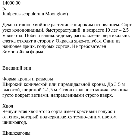
14000,00
р.
Juniperus scopulorum Moonglow)
Декоративное хвойное растение с широким основанием. Сорт
узко колоновидный, быстрорастущий, в возрасте 10 лет – 2,5
м высоты. Побеги валиковидные, расположены вертикально,
слегка отходят в сторону. Окраска ярко-голубая. Один из
наиболее ярких, голубых сортов. Не требователен.
Зимостойкая форма.
Внешний вид
Форма кроны и размеры
Широкий конической или пирамидальной кроны. До 3-5 м
высотой, шириной 1-1,5 м. Ствол скального можжевельника
густо покрыт ветками, направленными строго вверх.
Хвоя
Чешуйчатая хвоя этого сорта имеет красивый голубой
оттенок, который подчеркивается темно-синим цветом
шишкоягод.
Шишкоягоды