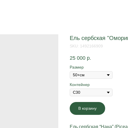
Ель сербская "Омори
SKU:
1492166909
25 000
р.
Размер
Контейнер
В корзину
Ель сербская “Нана” (Picea