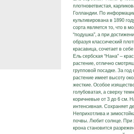
плотноветвистая, карликов
Голландии. По информации 
культивирована в 1890 год
сорта является то, что в 
“подушка”, а при достижен
образуя классический пло
красавица, сочетает в себ
Ель сербская “Нана” – кр
растение, отлично смотряще
групповой посадке. За год 
растение имеет высоту око
жесткие. Особое изящество
голубоватая, а сверху тем
коричневые от 3 до 6 см. 
интенсивная. Сохраняет де
Неприхотлива и зимостойка
почвы. Любит солнце. При 
крона становится разреже