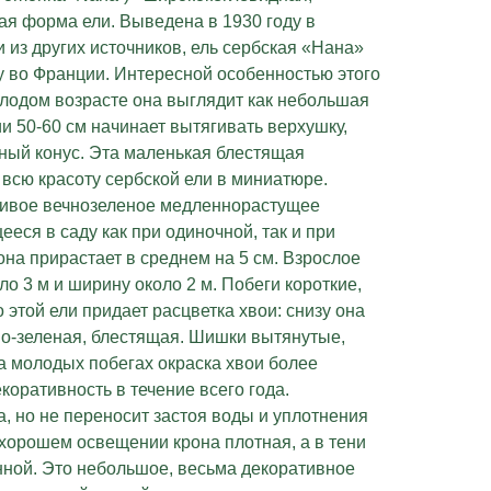
ая форма ели. Выведена в 1930 году в
из других источников, ель сербская «Нана»
у во Франции. Интересной особенностью этого
молодом возрасте она выглядит как небольшая
ии 50-60 см начинает вытягивать верхушку,
тный конус. Эта маленькая блестящая
е всю красоту сербской ели в миниатюре.
асивое вечнозеленое медленнорастущее
еся в саду как при одиночной, так и при
она прирастает в среднем на 5 см. Взрослое
ло 3 м и ширину около 2 м. Побеги короткие,
 этой ели придает расцветка хвои: снизу она
но-зеленая, блестящая. Шишки вытянутые,
На молодых побегах окраска хвои более
коративность в течение всего года.
, но не переносит застоя воды и уплотнения
хорошем освещении крона плотная, а в тени
нной. Это небольшое, весьма декоративное