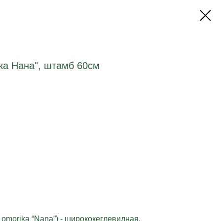
ка Нана", штамб 60см
 omorika “Nana”) - ширококеглевидная,