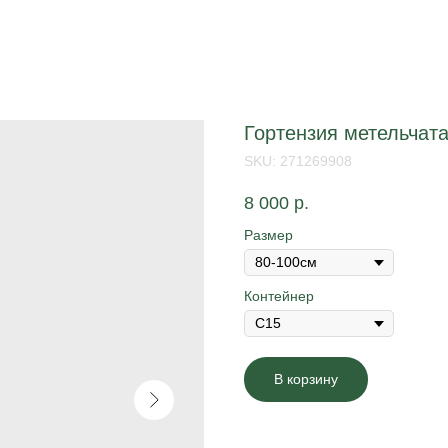
Гортензия метельчата
SKU:
271269908
8 000
р.
Размер
Контейнер
В корзину