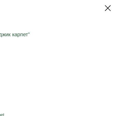
джик карпет"
pet