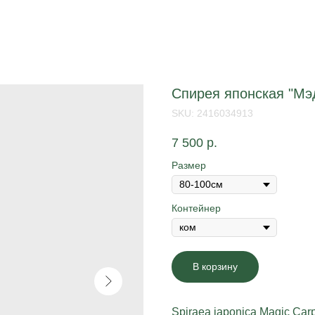
Спирея японская "Мэ
SKU:
2416034913
7 500
р.
Размер
Контейнер
В корзину
Spiraea japonica Magic Car