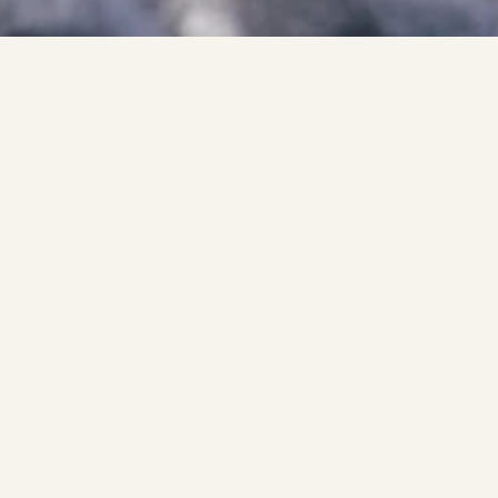
исаться на рас
чту, чтобы получать подборки растений, новинки и р
Подписат