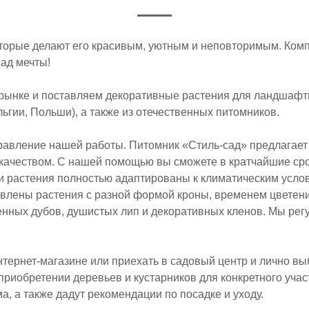
оторые делают его красивым, уютным и неповторимым. Ком
сад мечты!
 рынке и поставляем декоративные растения для ландшафт
ьгии, Польши), а также из отечественных питомников.
авление нашей работы. Питомник «Стиль-сад» предлагает 
качеством. С нашей помощью вы сможете в кратчайшие срок
 растения полностью адаптированы к климатическим усло
влены растения с разной формой кроны, временем цветения,
енных дубов, душистых лип и декоративных кленов. Мы ре
тернет-магазине или приехать в садовый центр и лично в
риобретении деревьев и кустарников для конкретного участк
а, а также дадут рекомендации по посадке и уходу.