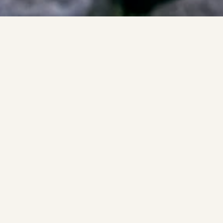
сылку
екомендации.
ься